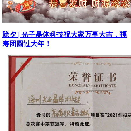
除夕 | 光子晶体科技祝大家万事大吉，福
寿团圆过大年！