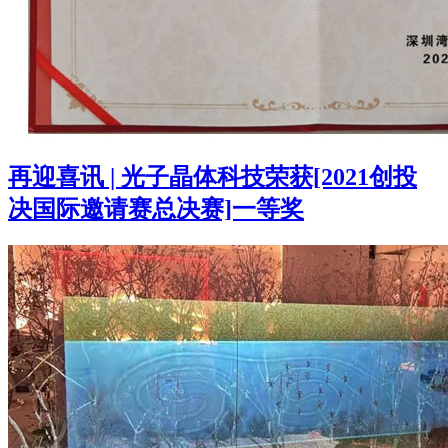
再迎喜讯 | 光子晶体科技荣获[2021创投
决国际邀请赛总决赛]一等奖