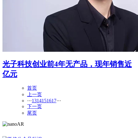
光子科技创业前4年无产品，现年销售近
亿元
首页
上一页
···
13
14
15
16
17
···
下一页
尾页