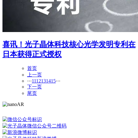
喜讯！光子晶体科技核心光学发明专利在
日本获得正式授权
首页
上一页
···
11
12
13
14
15
···
下一页
尾页