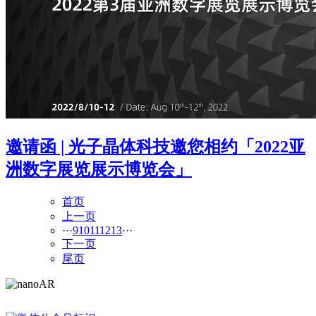
邀请函 | 光子晶体科技邀您相约「2022亚
洲数字展览展示博览会」
首页
上一页
···
9
10
11
12
13
···
下一页
尾页