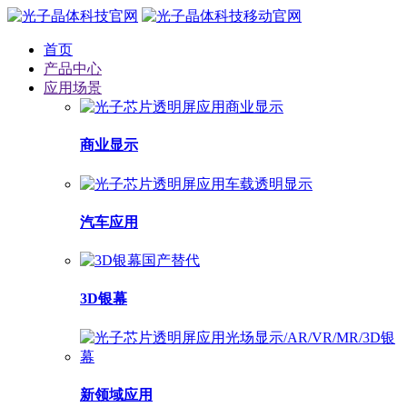
首页
产品中心
应用场景
商业显示
汽车应用
3D银幕
新领域应用