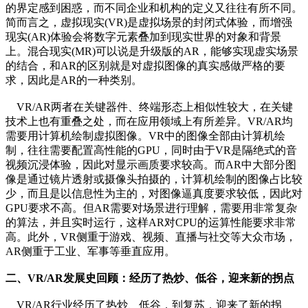
的界定感到困惑，而不同企业和机构的定义又往往有所不同。
简而言之，虚拟现实(VR)是虚拟场景的封闭式体验，而增强
现实(AR)体验会将数字元素叠加到现实世界的对象和背景
上。混合现实(MR)可以说是升级版的AR，能够实现虚实场景
的结合，和AR的区别就是对虚拟图像的真实感做严格的要
求，因此是AR的一种类别。
VR/AR两者在关键器件、终端形态上相似性较大，在关键
技术上也有重叠之处，而在应用领域上有所差异。VR/AR均
需要用计算机绘制虚拟图像。VR中的图像全部由计算机绘
制，往往需要配置高性能的GPU，同时由于VR是隔绝式的音
视频沉浸体验，因此对显示画质要求较高。而AR中大部分图
像是通过镜片透射或摄像头拍摄的，计算机绘制的图像占比较
少，而且是以信息性为主的，对图像逼真度要求较低，因此对
GPU要求不高。但AR需要对场景进行理解，需要用非常复杂
的算法，并且实时运行，这样AR对CPU的运算性能要求非常
高。此外，VR侧重于游戏、视频、直播与社交等大众市场，
AR侧重于工业、军事等垂直应用。
二、VR/AR发展史回顾：经历了热炒、低谷，迎来新的拐点
VR/AR行业经历了热炒、低谷，到复苏，迎来了新的拐