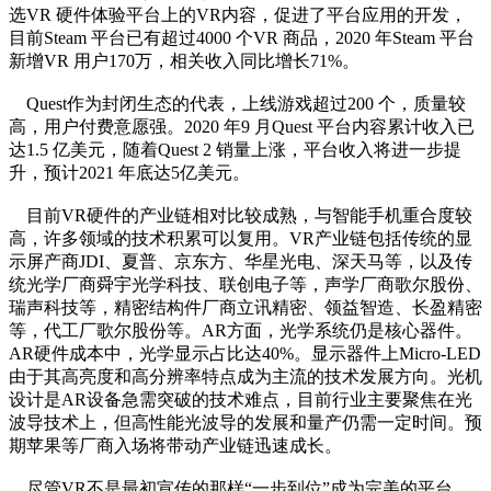
选VR 硬件体验平台上的VR内容，促进了平台应用的开发，
目前Steam 平台已有超过4000 个VR 商品，2020 年Steam 平台
新增VR 用户170万，相关收入同比增长71%。
Quest作为封闭生态的代表，上线游戏超过200 个，质量较
高，用户付费意愿强。2020 年9 月Quest 平台内容累计收入已
达1.5 亿美元，随着Quest 2 销量上涨，平台收入将进一步提
升，预计2021 年底达5亿美元。
目前VR硬件的产业链相对比较成熟，与智能手机重合度较
高，许多领域的技术积累可以复用。VR产业链包括传统的显
示屏产商JDI、夏普、京东方、华星光电、深天马等，以及传
统光学厂商舜宇光学科技、联创电子等，声学厂商歌尔股份、
瑞声科技等，精密结构件厂商立讯精密、领益智造、长盈精密
等，代工厂歌尔股份等。AR方面，光学系统仍是核心器件。
AR硬件成本中，光学显示占比达40%。显示器件上Micro-LED
由于其高亮度和高分辨率特点成为主流的技术发展方向。光机
设计是AR设备急需突破的技术难点，目前行业主要聚焦在光
波导技术上，但高性能光波导的发展和量产仍需一定时间。预
期苹果等厂商入场将带动产业链迅速成长。
尽管VR不是最初宣传的那样“一步到位”成为完美的平台，