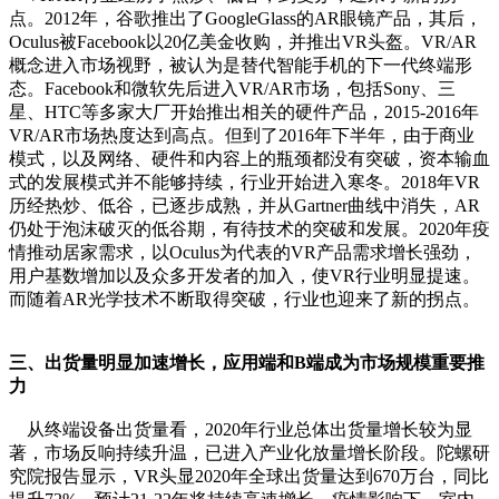
点。2012年，谷歌推出了GoogleGlass的AR眼镜产品，其后，
Oculus被Facebook以20亿美金收购，并推出VR头盔。VR/AR
概念进入市场视野，被认为是替代智能手机的下一代终端形
态。Facebook和微软先后进入VR/AR市场，包括Sony、三
星、HTC等多家大厂开始推出相关的硬件产品，2015-2016年
VR/AR市场热度达到高点。但到了2016年下半年，由于商业
模式，以及网络、硬件和内容上的瓶颈都没有突破，资本输血
式的发展模式并不能够持续，行业开始进入寒冬。2018年VR
历经热炒、低谷，已逐步成熟，并从Gartner曲线中消失，AR
仍处于泡沫破灭的低谷期，有待技术的突破和发展。2020年疫
情推动居家需求，以Oculus为代表的VR产品需求增长强劲，
用户基数增加以及众多开发者的加入，使VR行业明显提速。
而随着AR光学技术不断取得突破，行业也迎来了新的拐点。
三、出货量明显加速增长，应用端和B端成为市场规模重要推
力
从终端设备出货量看，2020年行业总体出货量增长较为显
著，市场反响持续升温，已进入产业化放量增长阶段。陀螺研
究院报告显示，VR头显2020年全球出货量达到670万台，同比