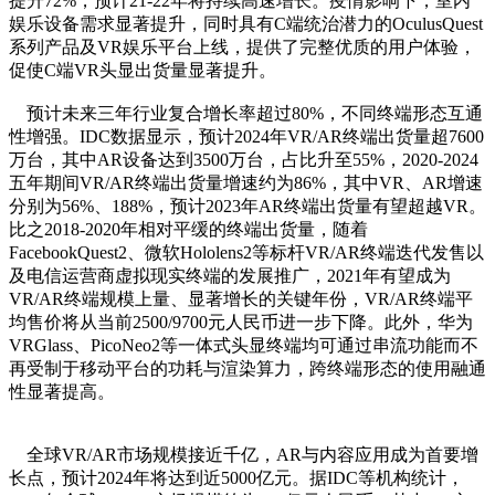
提升72%，预计21-22年将持续高速增长。疫情影响下，室内
娱乐设备需求显著提升，同时具有C端统治潜力的OculusQuest
系列产品及VR娱乐平台上线，提供了完整优质的用户体验，
促使C端VR头显出货量显著提升。
预计未来三年行业复合增长率超过80%，不同终端形态互通
性增强。IDC数据显示，预计2024年VR/AR终端出货量超7600
万台，其中AR设备达到3500万台，占比升至55%，2020-2024
五年期间VR/AR终端出货量增速约为86%，其中VR、AR增速
分别为56%、188%，预计2023年AR终端出货量有望超越VR。
比之2018-2020年相对平缓的终端出货量，随着
FacebookQuest2、微软Hololens2等标杆VR/AR终端迭代发售以
及电信运营商虚拟现实终端的发展推广，2021年有望成为
VR/AR终端规模上量、显著增长的关键年份，VR/AR终端平
均售价将从当前2500/9700元人民币进一步下降。此外，华为
VRGlass、PicoNeo2等一体式头显终端均可通过串流功能而不
再受制于移动平台的功耗与渲染算力，跨终端形态的使用融通
性显著提高。
全球VR/AR市场规模接近千亿，AR与内容应用成为首要增
长点，预计2024年将达到近5000亿元。据IDC等机构统计，