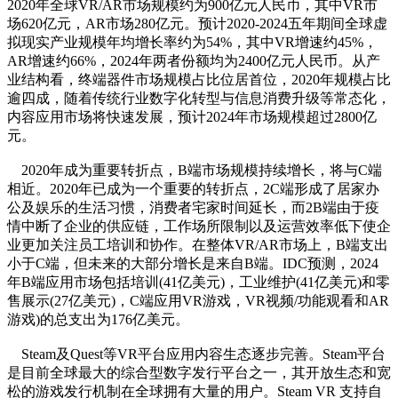
2020年全球VR/AR市场规模约为900亿元人民币，其中VR市
场620亿元，AR市场280亿元。预计2020-2024五年期间全球虚
拟现实产业规模年均增长率约为54%，其中VR增速约45%，
AR增速约66%，2024年两者份额均为2400亿元人民币。从产
业结构看，终端器件市场规模占比位居首位，2020年规模占比
逾四成，随着传统行业数字化转型与信息消费升级等常态化，
内容应用市场将快速发展，预计2024年市场规模超过2800亿
元。
2020年成为重要转折点，B端市场规模持续增长，将与C端
相近。2020年已成为一个重要的转折点，2C端形成了居家办
公及娱乐的生活习惯，消费者宅家时间延长，而2B端由于疫
情中断了企业的供应链，工作场所限制以及运营效率低下使企
业更加关注员工培训和协作。在整体VR/AR市场上，B端支出
小于C端，但未来的大部分增长是来自B端。IDC预测，2024
年B端应用市场包括培训(41亿美元)，工业维护(41亿美元)和零
售展示(27亿美元)，C端应用VR游戏，VR视频/功能观看和AR
游戏)的总支出为176亿美元。
Steam及Quest等VR平台应用内容生态逐步完善。Steam平台
是目前全球最大的综合型数字发行平台之一，其开放生态和宽
松的游戏发行机制在全球拥有大量的用户。Steam VR 支持自