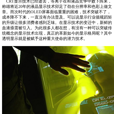
CRT显示技术已经逝去，等离子在和液晶竞争中败下阵来，
称雄将近20年的液晶显示技术卯足了劲在分辨率和色彩上做文
章。而次时代的OLED屏幕面临重重的困难，技术突破不了，
成本降不下来，一直没有办法普及。可以说显示行业循规蹈矩
的升级让很多消费者感到乏味。在显示技术的变迁中，新鲜的
血液亟需被引入。为此很多人都在想，有没有一种可以突破传
统概念的显示技术出现，真正的革新如今的显示格局呢？其中
透明显示就是被赋予这种重大使命的潜力技术。