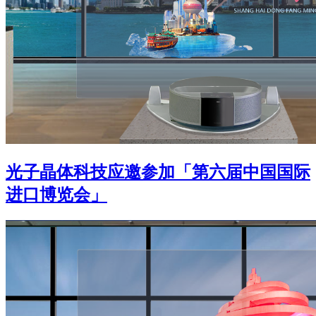
光子晶体科技应邀参加「第六届中国国际
进口博览会」