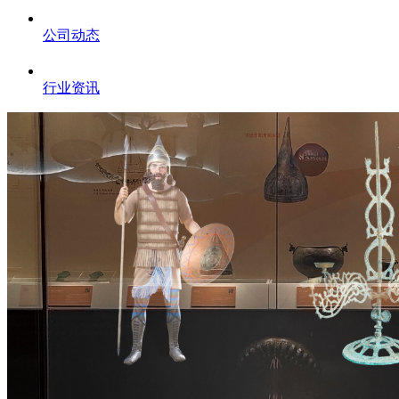
公司动态
行业资讯