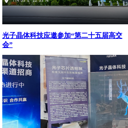
光子晶体科技应邀参加“第二十五届高交
会”