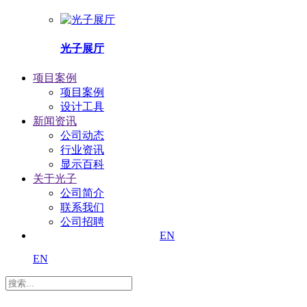
光子展厅
项目案例
项目案例
设计工具
新闻资讯
公司动态
行业资讯
显示百科
关于光子
公司简介
联系我们
公司招聘
EN
EN