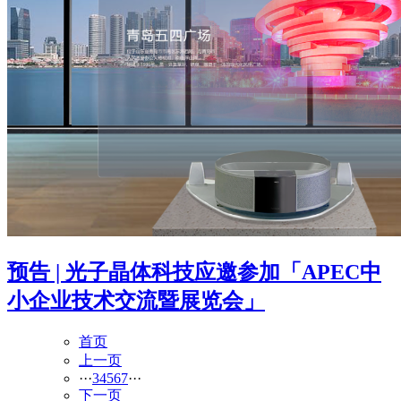
预告 | 光子晶体科技应邀参加「APEC中
小企业技术交流暨展览会」
首页
上一页
···
3
4
5
6
7
···
下一页