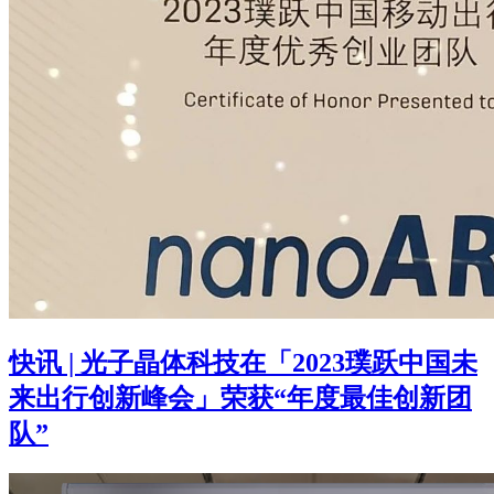
快讯 | 光子晶体科技在「2023璞跃中国未
来出行创新峰会」荣获“年度最佳创新团
队”