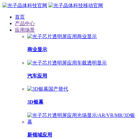
首页
产品中心
应用场景
商业显示
汽车应用
3D银幕
新领域应用