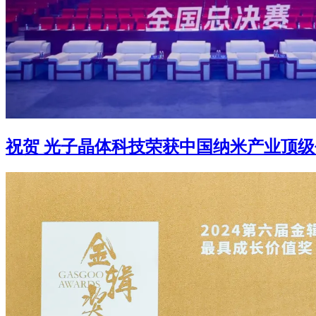
祝贺 光子晶体科技荣获中国纳米产业顶