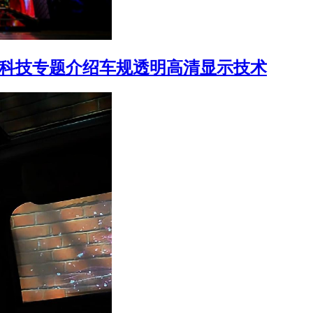
体科技专题介绍车规透明高清显示技术