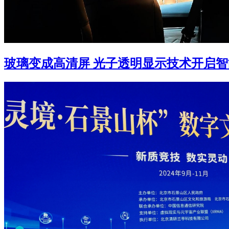
玻璃变成高清屏 光子透明显示技术开启