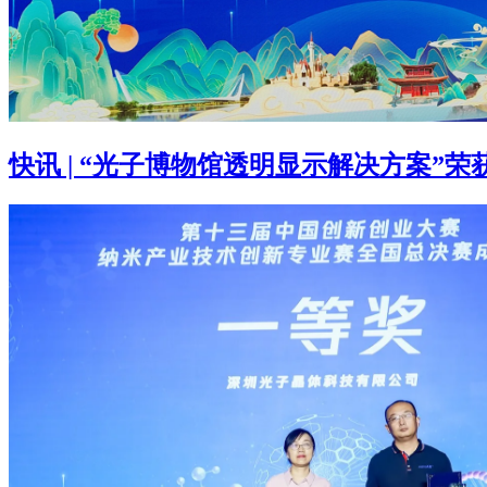
快讯 | “光子博物馆透明显示解决方案”