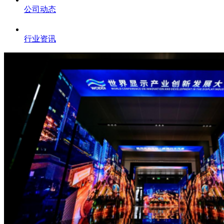
公司动态
行业资讯