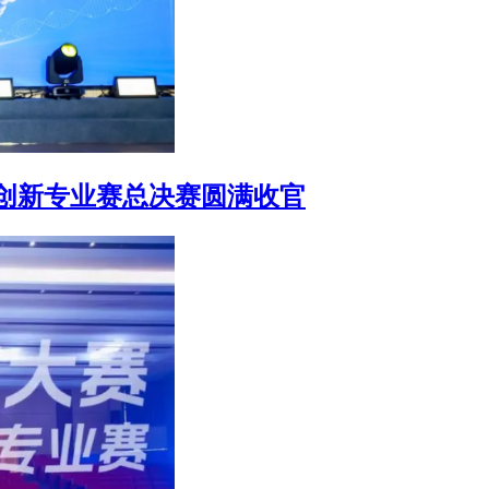
创新专业赛总决赛圆满收官