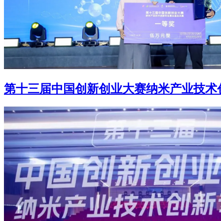
第十三届中国创新创业大赛纳米产业技术