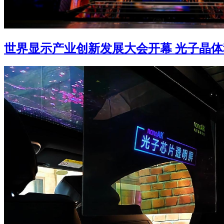
世界显示产业创新发展大会开幕 光子晶