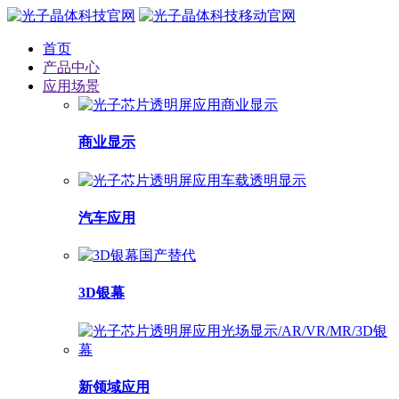
首页
产品中心
应用场景
商业显示
汽车应用
3D银幕
新领域应用