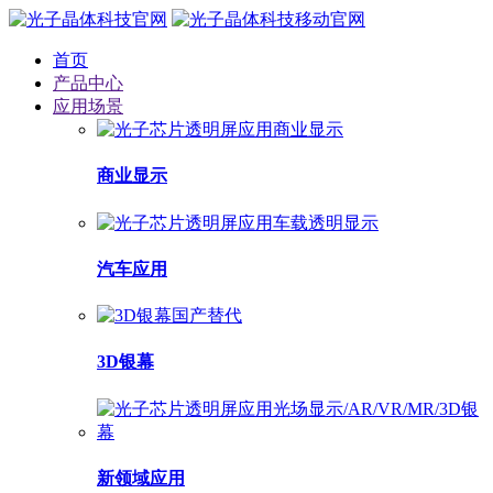
首页
产品中心
应用场景
商业显示
汽车应用
3D银幕
新领域应用