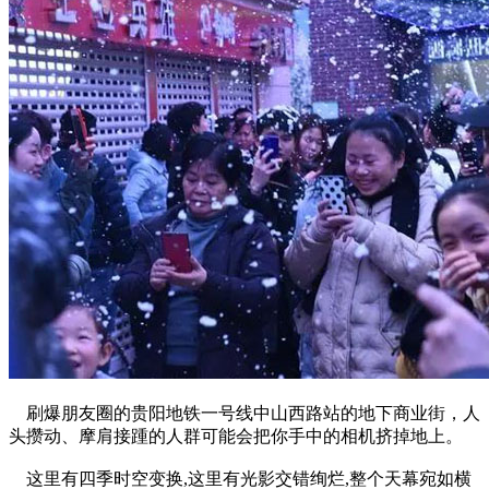
刷爆朋友圈的贵阳地铁一号线中山西路站的地下商业街，人
头攒动、摩肩接踵的人群可能会把你手中的相机挤掉地上。
这里有四季时空变换,这里有光影交错绚烂,整个天幕宛如横