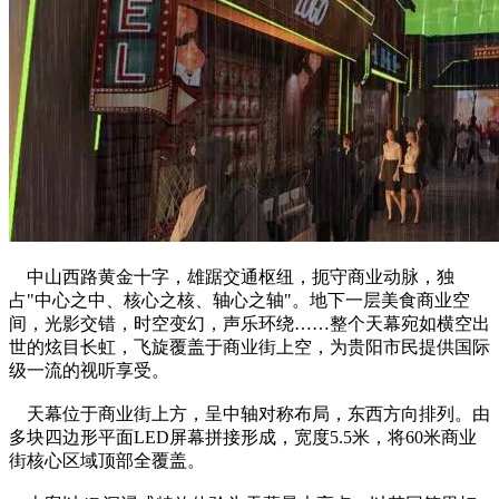
中山西路黄金十字，雄踞交通枢纽，扼守商业动脉，独
占"中心之中、核心之核、轴心之轴"。地下一层美食商业空
间，光影交错，时空变幻，声乐环绕……整个天幕宛如横空出
世的炫目长虹，飞旋覆盖于商业街上空，为贵阳市民提供国际
级一流的视听享受。
天幕位于商业街上方，呈中轴对称布局，东西方向排列。由
多块四边形平面LED屏幕拼接形成，宽度5.5米，将60米商业
街核心区域顶部全覆盖。