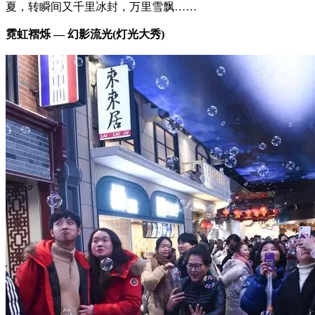
夏，转瞬间又千里冰封，万里雪飘……
霓虹褶烁 — 幻影流光(灯光大秀)