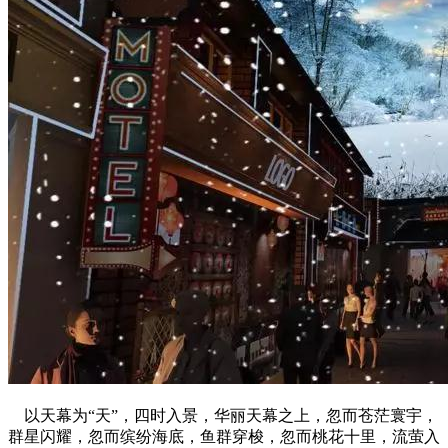
以天幕为“天”，四时入景，华丽天幕之上，忽而苍茫寰宇，
群星闪耀，忽而缤纷海底，鱼群穿梭，忽而桃花十里，流萤入