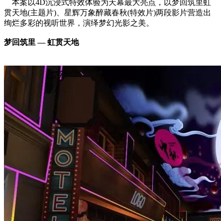
本案以4D沉浸式特效体验为天幕最大亮点，以梦回筑里虹
贯天地(主题片)、星辉万象醉藏春秋(特效片)两段影片营造出
绚烂多彩的视听世界，演绎梦幻光影之美。
梦回筑里 — 虹贯天地