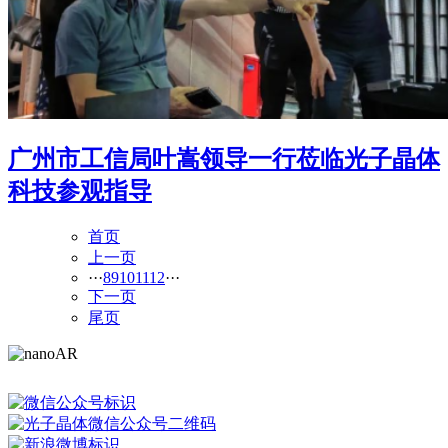
广州市工信局叶嵩领导一行莅临光子晶体
科技参观指导
首页
上一页
···
8
9
10
11
12
···
下一页
尾页