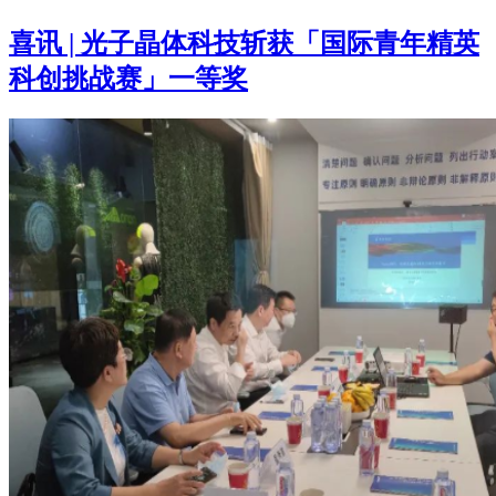
喜讯 | 光子晶体科技斩获「国际青年精英
科创挑战赛」一等奖