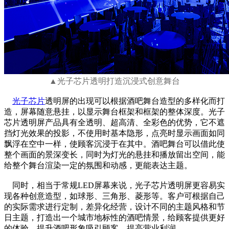
▲光子芯片透明打造沉浸式创意舞台
光子芯片
透明屏的出现可以根据酒吧舞台造型的多样化而打
造，屏幕随意悬挂，以显示舞台框架和框架的整体深度。光子
芯片透明屏产品具有全透明、超高清、全彩色的优势，它不遮
挡灯光效果的投影，不使用时基本隐形，点亮时显示画面如同
飘浮在空中一样，使顾客沉浸于在其中。酒吧舞台可以借此使
整个画面的景深变长，同时为灯光的悬挂和播放留出空间，能
给整个舞台渲染一定的氛围和动感，更能表达主题。
同时，相当于常规LED屏幕来说，光子芯片透明屏更容易实
现各种创意造型，如球形、三角形、菱形等。客户可根据自己
的实际需求进行定制，差异化经营，设计不同的主题风格和节
日主题，打造出一个城市地标性的酒吧情景，给顾客提供更好
的体验，提升酒吧形象吸引顾客，提高营业利润。