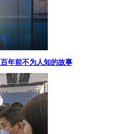
三百年前不为人知的故事