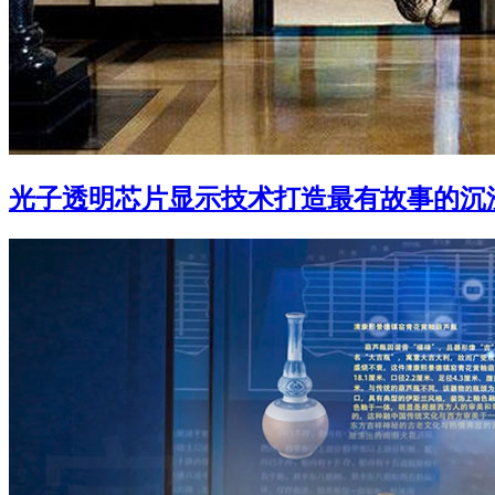
光子透明芯片显示技术打造最有故事的沉