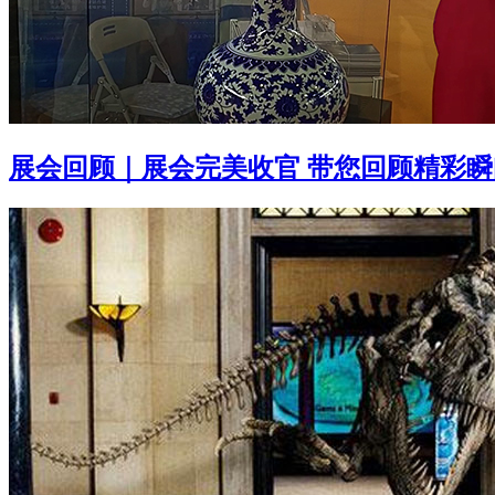
展会回顾｜展会完美收官 带您回顾精彩瞬