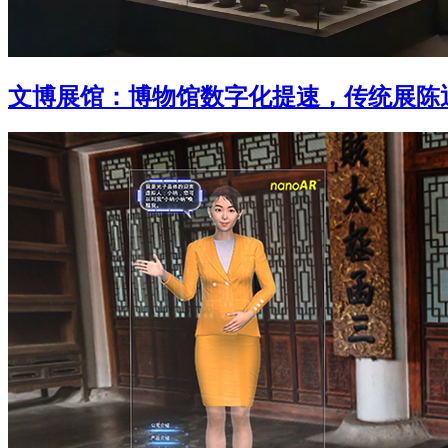
文博展馆：博物馆数字化提速，传统展陈