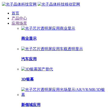
首页
产品中心
应用场景
商业显示
汽车应用
3D银幕
新领域应用